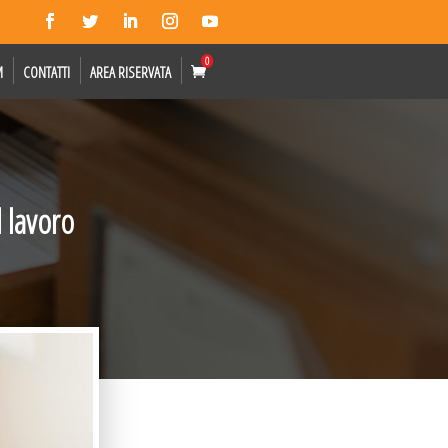
0
M
CONTATTI
AREA RISERVATA
l lavoro