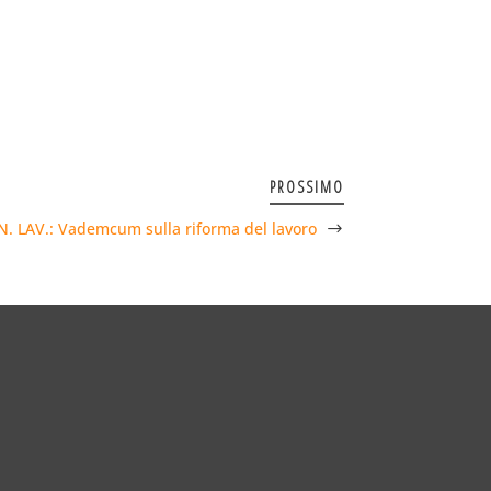
PROSSIMO
N. LAV.: Vademcum sulla riforma del lavoro