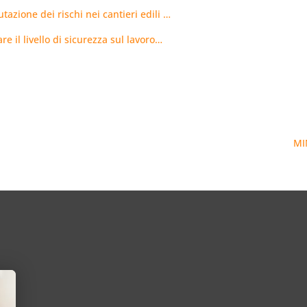
tazione dei rischi nei cantieri edili …
e il livello di sicurezza sul lavoro…
MI