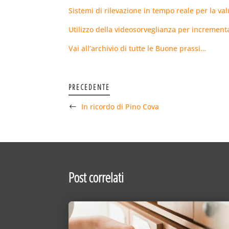
Sistemi di rilevazione in tempo reale per la valu
Utilizzo della videosorveglianza per incrementar
Vai all’archivio di tutte le Buone prassi…
PRECEDENTE
In ricordo di Pino Cova
Post correlati