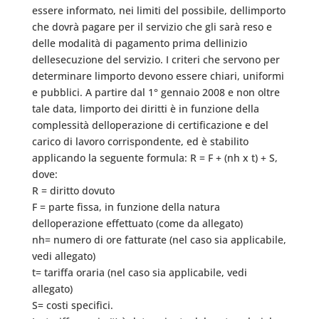
essere informato, nei limiti del possibile, dellimporto
che dovrà pagare per il servizio che gli sarà reso e
delle modalità di pagamento prima dellinizio
dellesecuzione del servizio. I criteri che servono per
determinare limporto devono essere chiari, uniformi
e pubblici. A partire dal 1° gennaio 2008 e non oltre
tale data, limporto dei diritti è in funzione della
complessità delloperazione di certificazione e del
carico di lavoro corrispondente, ed è stabilito
applicando la seguente formula: R = F + (nh x t) + S,
dove:
R = diritto dovuto
F = parte fissa, in funzione della natura
delloperazione effettuato (come da allegato)
nh= numero di ore fatturate (nel caso sia applicabile,
vedi allegato)
t= tariffa oraria (nel caso sia applicabile, vedi
allegato)
S= costi specifici.