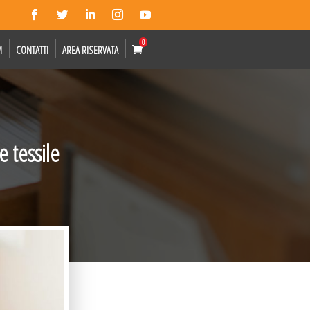
0
M
CONTATTI
AREA RISERVATA
e tessile