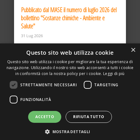
Pubblicato dal MASE il numero di luglio 2026 del
bollettino "Sostanze chimiche - Ambiente e
Salute"
31 Lug 2026
×
Questo sito web utilizza cookie
Questo sito web utilizza i cookie per migliorare la tua esperienza di
navigazione. Utilizzando il nostro sito web acconsenti a tutti i cookie
in conformità con la nostra policy per i cookie.
Leggi di più
STRETTAMENTE NECESSARI
TARGETING
ASSOCIAZIONE AMBIENTE E LAVORO – VIA PRIVATA
FUNZIONALITÀ
DELLA TORRE, 15 – 20127 – MILANO – P. IVA
00923870968 – CF: 08748400150 –
PRIVACY
SITO REALIZZATO DA GRAFICAEFOTO WEB AGENCY –
ACCETTO
RIFIUTA TUTTO
PARTNER SINTEL
MOSTRA DETTAGLI