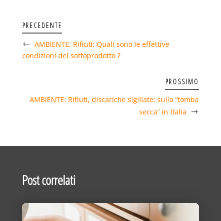
PRECEDENTE
AMBIENTE: Rifiuti: Quali sono le effettive
condizioni del sottoprodotto ?
PROSSIMO
AMBIENTE: Rifiuti, discariche sigillate: sulla “tomba
secca” in Italia
Post correlati