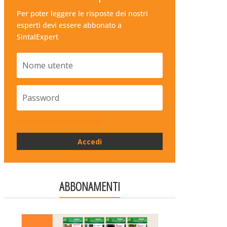
Per poter leggere le risposte dei nostri
esperti devi essere abbonato a
SintalExpert
Hai dimenticato la password?
Accedi
ABBONAMENTI