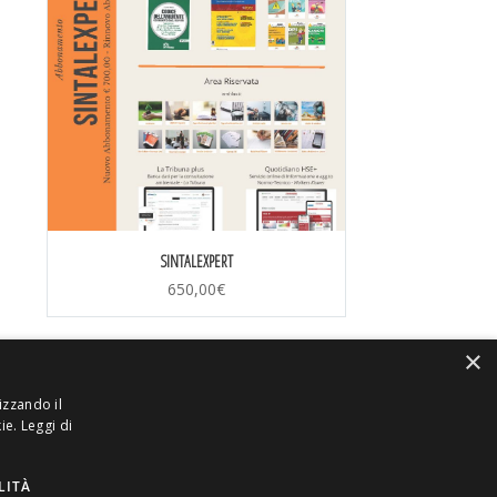
SINTALEXPERT
650,00
€
×
izzando il
kie.
Leggi di
LITÀ