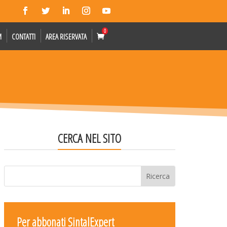
0
M
CONTATTI
AREA RISERVATA
CERCA NEL SITO
Per abbonati SintalExpert