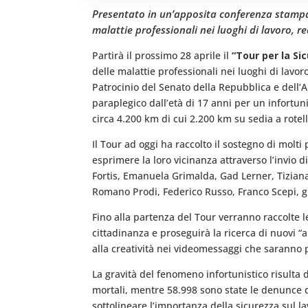
Presentato in un’apposita conferenza stampa i
malattie professionali nei luoghi di lavoro, 
Partirà il prossimo 28 aprile il
“Tour per la Si
delle malattie professionali nei luoghi di lavo
Patrocinio del Senato della Repubblica e dell’
paraplegico dall’età di 17 anni per un infortuni
circa 4.200 km di cui 2.200 km su sedia a rotell
Il Tour ad oggi ha raccolto il sostegno di molt
esprimere la loro vicinanza attraverso l’invio 
Fortis, Emanuela Grimalda, Gad Lerner, Tiziana 
Romano Prodi, Federico Russo, Franco Scepi, gl
Fino alla partenza del Tour verranno raccolte l
cittadinanza e proseguirà la ricerca di nuovi 
alla creatività nei videomessaggi che saranno pu
La gravità del fenomeno infortunistico risulta 
mortali, mentre 58.998 sono state le denunce d
sottolineare l’importanza della sicurezza sul la