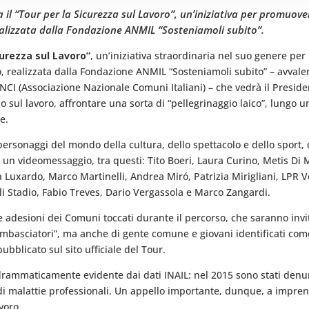
l “Tour per la Sicurezza sul Lavoro”, un’iniziativa per promuover
realizzata dalla Fondazione ANMIL “Sosteniamoli subito”.
curezza sul Lavoro”
, un’iniziativa straordinaria nel suo genere pe
ro, realizzata dalla Fondazione ANMIL “Sosteniamoli subito” – avvale
ANCI (Associazione Nazionale Comuni Italiani) – che vedrà il Presid
o sul lavoro, affrontare una sorta di “pellegrinaggio laico”, lungo un
e.
i personaggi del mondo della cultura, dello spettacolo e dello sport
di un videomessaggio, tra questi: Tito Boeri, Laura Curino, Metis Di
Luxardo, Marco Martinelli, Andrea Miró, Patrizia Mirigliani, LPR Vo
i Stadio, Fabio Treves, Dario Vergassola e Marco Zangardi.
e adesioni dei Comuni toccati durante il percorso, che saranno invi
“ambasciatori”, ma anche di gente comune e giovani identificati co
bblicato sul sito ufficiale del Tour.
drammaticamente evidente dai dati INAIL: nel 2015 sono stati denunci
i malattie professionali. Un appello importante, dunque, a imprend
voro.