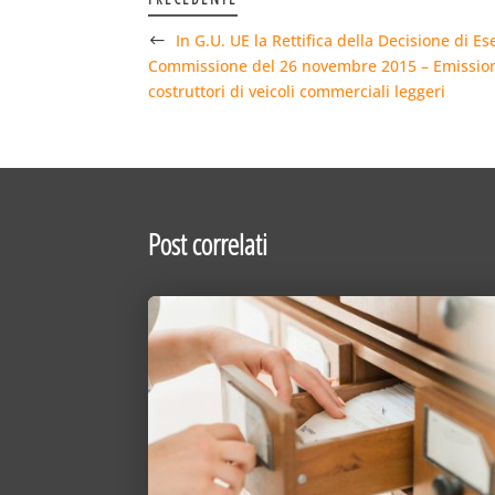
In G.U. UE la Rettifica della Decisione di 
Commissione del 26 novembre 2015 – Emissioni
costruttori di veicoli commerciali leggeri
Post correlati