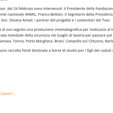
ur, del 24 febbraio sono intervenuti: il Presidente della Fondazio
sidente nazionale ANMIL, Franco Bettoni; il Segretario della Presi
 Sen. Silvana Amati; i partner del progetto e i sostenitori del Tour.
avrà al suo seguito una produzione cinematografica per realizzare al
ata mondiale della sicurezza nei luoghi di lavoro) per passare poi 
, Genova, Torino, Porto Marghera, Broni, Campello sul Clitunno, Barl
na raccolta fondi destinata a borse di studio per i figli dei caduti s
ul lavoro”…