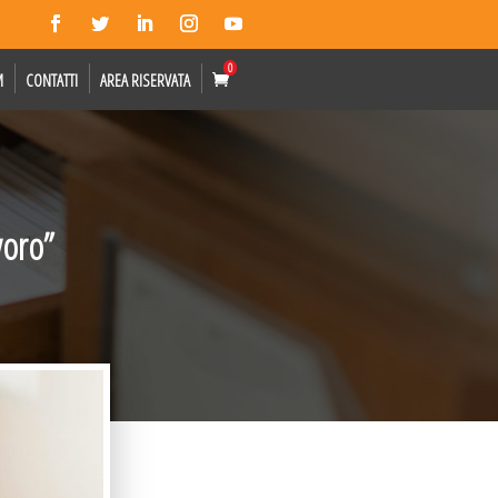
0
M
CONTATTI
AREA RISERVATA
voro”