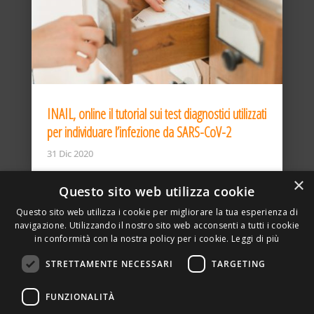
INAIL, online il tutorial sui test diagnostici utilizzati
per individuare l’infezione da SARS-CoV-2
31 Dic 2020
×
Questo sito web utilizza cookie
Questo sito web utilizza i cookie per migliorare la tua esperienza di
navigazione. Utilizzando il nostro sito web acconsenti a tutti i cookie
in conformità con la nostra policy per i cookie.
Leggi di più
STRETTAMENTE NECESSARI
TARGETING
ASSOCIAZIONE AMBIENTE E LAVORO – VIA PRIVATA
FUNZIONALITÀ
DELLA TORRE, 15 – 20127 – MILANO – P. IVA
00923870968 – CF: 08748400150 –
PRIVACY