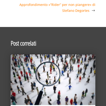
Approfondimento «”Rider” per non piangere» di
Stefano Degortes
Post correlati