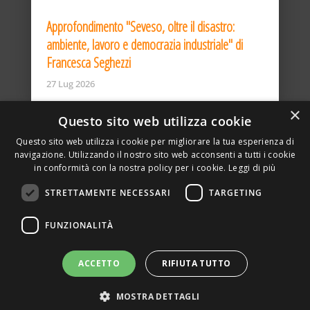
Approfondimento "Seveso, oltre il disastro:
ambiente, lavoro e democrazia industriale" di
Francesca Seghezzi
27 Lug 2026
×
Questo sito web utilizza cookie
Questo sito web utilizza i cookie per migliorare la tua esperienza di
navigazione. Utilizzando il nostro sito web acconsenti a tutti i cookie
in conformità con la nostra policy per i cookie.
Leggi di più
STRETTAMENTE NECESSARI
TARGETING
ASSOCIAZIONE AMBIENTE E LAVORO – VIA PRIVATA
FUNZIONALITÀ
DELLA TORRE, 15 – 20127 – MILANO – P. IVA
00923870968 – CF: 08748400150 –
PRIVACY
SITO REALIZZATO DA GRAFICAEFOTO WEB AGENCY –
ACCETTO
RIFIUTA TUTTO
PARTNER SINTEL
MOSTRA DETTAGLI