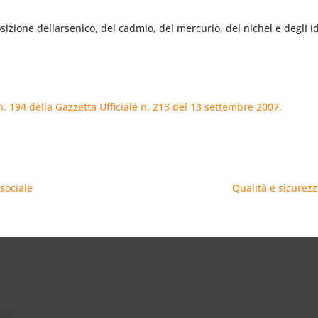
sizione dellarsenico, del cadmio, del mercurio, del nichel e degli id
n. 194 della Gazzetta Ufficiale n. 213 del 13 settembre 2007.
 sociale
Qualità e sicurez