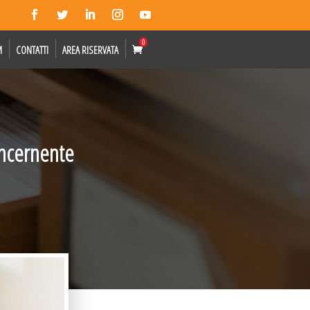
0
M
CONTATTI
AREA RISERVATA
oncernente