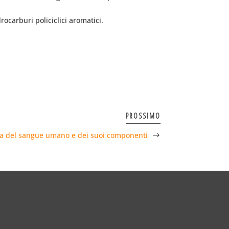
rocarburi policiclici aromatici.
PROSSIMO
za del sangue umano e dei suoi componenti