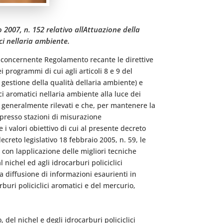
2007, n. 152 relativo allAttuazione della
i nellaria ambiente.
1, concernente Regolamento recante le direttive
i programmi di cui agli articoli 8 e 9 del
 gestione della qualità dellaria ambiente) e
i aromatici nellaria ambiente alla luce dei
na generalmente rilevati e che, per mantenere la
, presso stazioni di misurazione
i valori obiettivo di cui al presente decreto
ecreto legislativo 18 febbraio 2005, n. 59, le
 con lapplicazione delle migliori tecniche
l nichel ed agli idrocarburi policiclici
la diffusione di informazioni esaurienti in
rburi policiclici aromatici e del mercurio,
 del nichel e degli idrocarburi policiclici