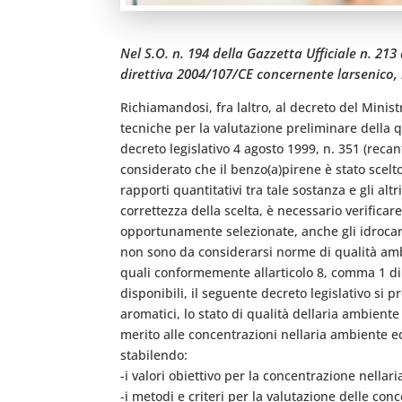
Nel S.O. n. 194 della Gazzetta Ufficiale n. 213
direttiva 2004/107/CE concernente larsenico, il
Richiamandosi, fra laltro, al decreto del Minis
tecniche per la valutazione preliminare della qua
decreto legislativo 4 agosto 1999, n. 351 (recan
considerato che il benzo(a)pirene è stato scelto
rapporti quantitativi tra tale sostanza e gli a
correttezza della scelta, è necessario verifica
opportunamente selezionate, anche gli idrocarbu
non sono da considerarsi norme di qualità ambien
quali conformemente allarticolo 8, comma 1 di t
disponibili, il seguente decreto legislativo si pr
aromatici, lo stato di qualità dellaria ambient
merito alle concentrazioni nellaria ambiente ed
stabilendo:
-i valori obiettivo per la concentrazione nella
-i metodi e criteri per la valutazione delle conc