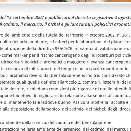
 del 13 settembre 2007 è pubblicato il Decreto Legislativo 3 agosto 
 cadmio, il mercurio, il nichel e gli idrocarburi policiclici aromatic
tro dellambiente e della tutela del territorio 1° ottobre 2002, n. 26
lità dellaria ambiente, e i criteri per lelaborazione del piano e de
te attuazione della direttiva 96/62/CE in materia di valutazione e di
 come marker per il rischio cancerogeno degli idrocarburi policiclic
ltri idrocarburi policiclici aromatici a maggiore rilevanza canceroge
re la costanza di tali rapporti nel tempo e nello spazio monitorando
ri aromatici diversi dal benzo(a)pirene e, inoltre, considerato che 
tale quali quelle definite allarticolo 2, comma 1, lettera h) del d
ale decreto, richiedono condizioni più rigorose di quelle ottenibili
opone lobiettivo di migliorare, in relazione allarsenico, al cadmio, a
e e di mantenerlo tale laddove buono. Assicura inoltre la raccolta e 
 alla deposizione dellarsenico, del cadmio, del nichel, degli idroca
ria ambiente dellarsenico, del cadmio e del benzo(a)pirene;
entrazioni nellaria ambiente dellarsenico, del cadmio, del mercurio,