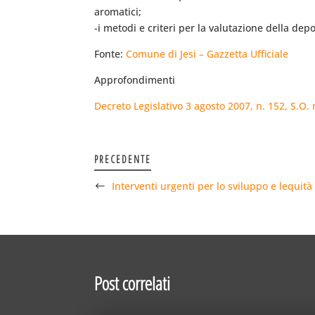
aromatici;
-i metodi e criteri per la valutazione della depo
Fonte:
Comune di Jesi – Gazzetta Ufficiale
Approfondimenti
Decreto Legislativo 3 agosto 2007, n. 152, S.O. 
PRECEDENTE
Interventi urgenti per lo sviluppo e lequità
Post correlati