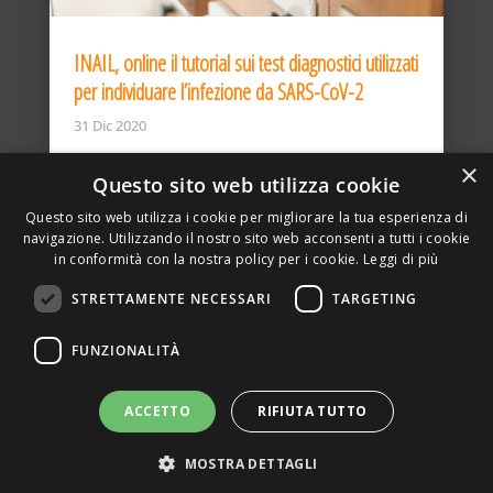
INAIL, online il tutorial sui test diagnostici utilizzati
per individuare l’infezione da SARS-CoV-2
31 Dic 2020
×
Questo sito web utilizza cookie
Questo sito web utilizza i cookie per migliorare la tua esperienza di
navigazione. Utilizzando il nostro sito web acconsenti a tutti i cookie
in conformità con la nostra policy per i cookie.
Leggi di più
STRETTAMENTE NECESSARI
TARGETING
ASSOCIAZIONE AMBIENTE E LAVORO – VIA PRIVATA
FUNZIONALITÀ
DELLA TORRE, 15 – 20127 – MILANO – P. IVA
00923870968 – CF: 08748400150 –
PRIVACY
SITO REALIZZATO DA GRAFICAEFOTO WEB AGENCY –
ACCETTO
RIFIUTA TUTTO
PARTNER SINTEL
MOSTRA DETTAGLI