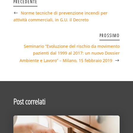
PRECEDENTE
Norme tecniche di prevenzione incendi per
attività commerciali, in G.U. il Decreto
PROSSIMO
Seminario “Evoluzione del rischio da movimento
pazienti dal 1999 al 2017: un nuovo Dossier
Ambiente e Lavoro” – Milano, 15 febbraio 2019
Post correlati