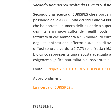
Secondo una ricerca svolta da EURISPES, il noto I
Secondo una ricerca di EURISPES che riportiamo 
passando dalle 4.000 unità del 1993 alle 54.00
che ha portato il numero delle aziende a supera
degli italiani i nuovi  cultori dell health food
fatturato di che ammonta a 1,6 miliardi di eur
degli italiani sostiene  afferma EURISPES  di
diffusi sono : la verdura (17,7%) e la frutta (16
biologico rappresenta una risposta adeguata al
esigenze; significa naturalità, sicurezza/tutela
Fonte:
Eurispes – ISTITUTO DI STUDI POLITICI
Approfondimenti
La ricerca di EURISPES…
PRECEDENTE