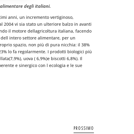
 alimentare degli italiani.
ultimi anni, un incremento vertiginoso,
2004 vi sia stato un ulteriore balzo in avanti
do il motore dellagricoltura italiana, facendo
% dell intero settore alimentare, per un
oprio spazio, non più di pura nicchia: il 38%
3% lo fa regolarmente. I prodotti biologici più
ata(7,9%), uova ( 6,9%)e biscotti 6,8%). Il 
rente e sinergico con l ecologia e le sue
PROSSIMO