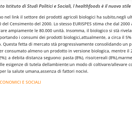
stituto di Studi Politici e Sociali, l healthfoods è il nuovo stile
nel link il settore dei prodotti agricoli biologici ha subito,negli 
0 del Censimento del 2000. Lo stesso EURISPES stima che dal 2000 al 
re ampiamente le 80.000 unità. Insomma, il biologico si stà rivelan
s , portando i consumi dei prodotti biologici,attualmente, a circa il 5
o. Questa fetta di mercato stà progressivamente consolidando un pr
 aver consumato almeno un prodotto in versione biologica, mentre il 2
,2%); a debita distanza seguono: pasta (8%), riso/cereali (8%),marmell
le esigenze di tutela dellambiente:un modo di coltivare/allevare coe
 per la salute umana,assenza di fattori nocivi.
 ECONOMICI E SOCIALI