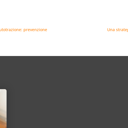
autotrazione: prevenzione
Una strate