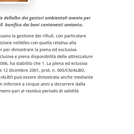
le dellalbo dei gestori ambientali avente per
10  bonifica dei beni contenenti amianto.
uano la gestione dei rifiuti, con particolare
rizione nellAlbo con quella relativa alla
nei per dimostrare la piena ed esclusiva
clusiva e piena disponibilità delle attrezzature
06, ha stabilito che 1. La piena ed eclusiva
ione 12 dicembre 2001, prot. n. 005/CN/ALBO,
/CN/ALBO può essere dimostrata anche mediante
on inferiore a cinque anni a decorrere dalla
almeno pari al residuo periodo di validità