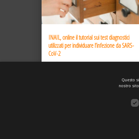
INAIL, online il tutorial sui test diagnostici
utilizzati per individuare l’infezione da SARS-
CoV-2
31 Dic 2020
Questo si
nostro sito
ASSOCIAZIONE AMBIENTE E LAVORO – VI
SITO