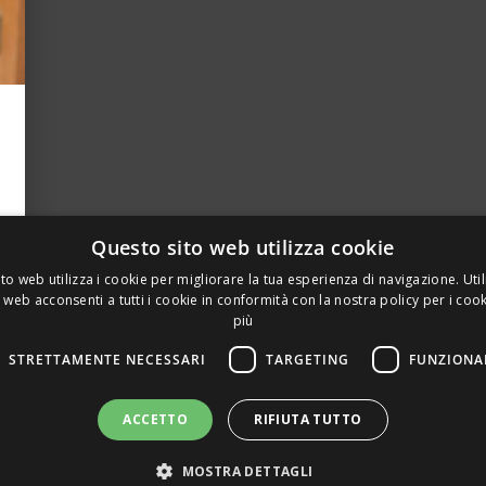
Questo sito web utilizza cookie
to web utilizza i cookie per migliorare la tua esperienza di navigazione. Util
 web acconsenti a tutti i cookie in conformità con la nostra policy per i coo
più
STRETTAMENTE NECESSARI
TARGETING
FUNZIONA
A PRIVATA DELLA TORRE, 15 – 20127 – MILANO – P. IVA 00
ACCETTO
RIFIUTA TUTTO
 REALIZZATO DA GRAFICAEFOTO WEB AGENCY – PARTNER S
MOSTRA DETTAGLI