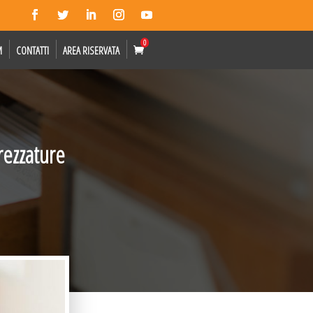
0
M
CONTATTI
AREA RISERVATA
rezzature