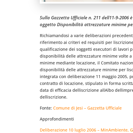
Sulla Gazzetta Ufficiale n. 211 dell11-9-2006
oggetto Disponibilità attrezzature minime per l
Richiamandosi a varie deliberazioni precedenti, 
riferimento ai criteri ed requisiti per liscrizio
qualificazione dei soggetti esecutori di lavori 
disponibilità delle attrezzature minime volte a
minime mediante locazione, il Comitato nazional
disponibilità delle attrezzature minime per li
integrata con deliberazione 11 maggio 2005, p
contratto di locazione, stipulato in forma scri
data di efficacia delliscrizione allAlbo delli
delliscrizione.
Fonte:
Comune di Jesi – Gazzetta Ufficiale
Approfondimenti
Deliberazione 10 luglio 2006 – MinAmbiente, Gaz