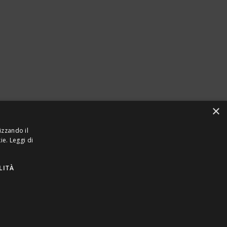
×
izzando il
kie.
Leggi di
LITÀ
923870968 – CF: 08748400150 –
PRIVACY
INTEL