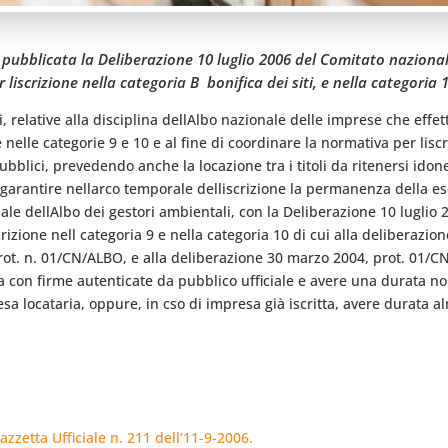
 è pubblicata la Deliberazione 10 luglio 2006 del Comitato naziona
iscrizione nella categoria B  bonifica dei siti, e nella categoria 
relative alla disciplina dellAlbo nazionale delle imprese che effett
ne nelle categorie 9 e 10 e al fine di coordinare la normativa per lisc
pubblici, prevedendo anche la locazione tra i titoli da ritenersi ido
 garantire nellarco temporale delliscrizione la permanenza della es
e dellAlbo dei gestori ambientali, con la Deliberazione 10 luglio 20
scrizione nell categoria 9 e nella categoria 10 di cui alla deliberaz
rot. n. 01/CN/ALBO, e alla deliberazione 30 marzo 2004, prot. 01
tta con firme autenticate da pubblico ufficiale e avere una durata n
mpresa locataria, oppure, in cso di impresa già iscritta, avere durata 
zetta Ufficiale n. 211 dell’11-9-2006.