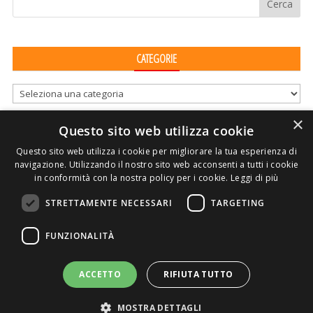
CATEGORIE
Categorie
×
Questo sito web utilizza cookie
Questo sito web utilizza i cookie per migliorare la tua esperienza di
navigazione. Utilizzando il nostro sito web acconsenti a tutti i cookie
in conformità con la nostra policy per i cookie.
Leggi di più
STRETTAMENTE NECESSARI
TARGETING
ASSOCIAZIONE AMBIENTE E LAVORO – VIA PRIVATA
FUNZIONALITÀ
DELLA TORRE, 15 – 20127 – MILANO – P. IVA
00923870968 – CF: 08748400150 –
PRIVACY
SITO REALIZZATO DA GRAFICAEFOTO WEB AGENCY –
ACCETTO
RIFIUTA TUTTO
PARTNER SINTEL
MOSTRA DETTAGLI