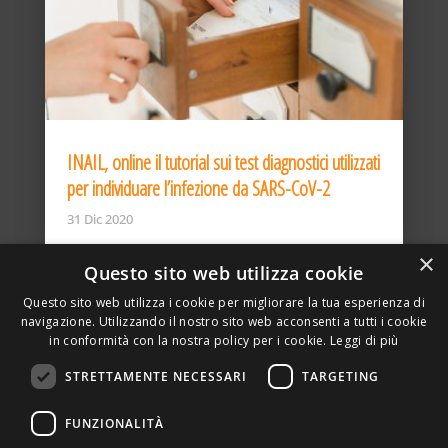
INAIL, online il tutorial sui test diagnostici utilizzati
per individuare l’infezione da SARS-CoV-2
31 Dic 2020
×
Questo sito web utilizza cookie
Questo sito web utilizza i cookie per migliorare la tua esperienza di
navigazione. Utilizzando il nostro sito web acconsenti a tutti i cookie
in conformità con la nostra policy per i cookie.
Leggi di più
STRETTAMENTE NECESSARI
TARGETING
ASSOCIAZIONE AMBIENTE E LAVORO – VIA PRIVATA
FUNZIONALITÀ
DELLA TORRE, 15 – 20127 – MILANO – P. IVA
00923870968 – CF: 08748400150 –
PRIVACY