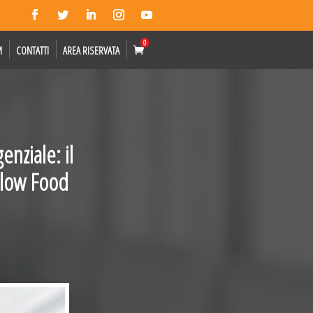
0
M
CONTATTI
AREA RISERVATA
nziale: il
Slow Food