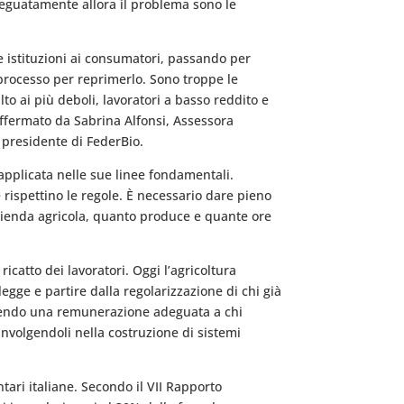
 adeguatamente allora il problema sono le
le istituzioni ai consumatori, passando per
l processo per reprimerlo. Sono troppe le
to ai più deboli, lavoratori a basso reddito e
affermato da Sabrina Alfonsi, Assessora
 presidente di FederBio.
applicata nelle sue linee fondamentali.
 rispettino le regole. È necessario dare pieno
’azienda agricola, quanto produce e quante ore
icatto dei lavoratori. Oggi l’agricoltura
ge e partire dalla regolarizzazione di chi già
rantendo una remunerazione adeguata a chi
involgendoli nella costruzione di sistemi
tari italiane. Secondo il VII Rapporto