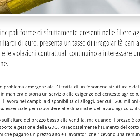
ncipali forme di sfruttamento presenti nelle filiere agr
iliardi di euro, presenta un tasso di irregolarità pari 
 le violazioni contrattuali continuino a interessare una
ne.
n problema emergenziale. Si tratta di un fenomeno strutturale del c
in maniera distorta un servizio alle esigenze del contesto agricolo.
l lavoro nei campi: la disponibilità di alloggi, per cui i 200 milioni
tivo, essenziale per rispondere alle dinamiche del lavoro agricolo; 
ono sull’altare del prezzo basso alla vendita, ma quando il prezzo è 
sporto e gestione della GDO. Paradossalmente l’aumento del costo 
adini che pagano un prezzo alto e i lavoratori che ricevono una remun