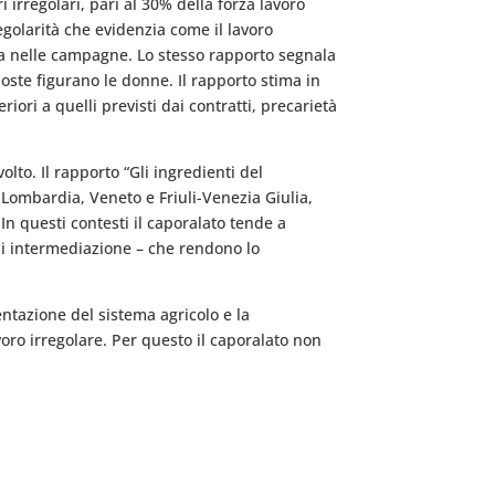
 irregolari, pari al 30% della forza lavoro
egolarità che evidenzia come il lavoro
ta nelle campagne. Lo stesso rapporto segnala
oste figurano le donne. Il rapporto stima in
riori a quelli previsti dai contratti, precarietà
to. Il rapporto “Gli ingredienti del
, Lombardia, Veneto e Friuli-Venezia Giulia,
n questi contesti il caporalato tende a
 di intermediazione – che rendono lo
mentazione del sistema agricolo e la
oro irregolare. Per questo il caporalato non