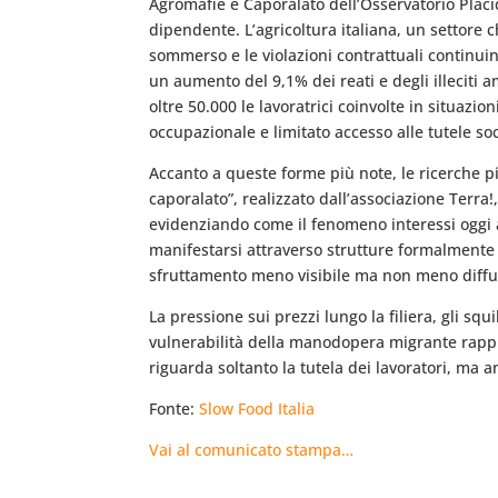
Agromafie e Caporalato dell’Osservatorio Placido
dipendente. L’agricoltura italiana, un settore 
sommerso e le violazioni contrattuali continu
un aumento del 9,1% dei reati e degli illeciti 
oltre 50.000 le lavoratrici coinvolte in situazio
occupazionale e limitato accesso alle tutele soc
Accanto a queste forme più note, le ricerche pi
caporalato”, realizzato dall’associazione Terra
evidenziando come il fenomeno interessi oggi a
manifestarsi attraverso strutture formalmente r
sfruttamento meno visibile ma non meno diffu
La pressione sui prezzi lungo la filiera, gli sq
vulnerabilità della manodopera migrante rappres
riguarda soltanto la tutela dei lavoratori, ma
Fonte:
Slow Food Italia
Vai al comunicato stampa…