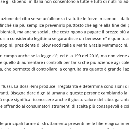
se gli stipendi in Italia non consentono a tutte e tutti di nutrirsi
duzione del cibo serve un’alleanza tra tutte le forze in campo – dal
affinché sia più semplice prevenirlo piuttosto che agire alla fine de
bientali, ma anche sociali, che costringono a pagare il prezzo più al
to sia considerato legittimo se garantisce un benessere” è quanto 
appini, presidente di Slow Food Italia e Maria Grazia Mammuccini,
in campo anche se la legge c’è, ed è la 199 del 2016, ma non viene 
 quello di aumentare i controlli per far sì che più aziende agricole
nza, che permette di controllare la congruità tra quanto è grande l
flussi. La Bossi-Fini produce irregolarità e determina condizioni di r
anti. Bisogna dare dignità umana a queste persone cambiando la leg
 più eque significa riconoscere anche il giusto valore del cibo, ga
e e offrendo ai consumatori strumenti di scelta più consapevoli e co
e principali forme di sfruttamento presenti nelle filiere agroalimen