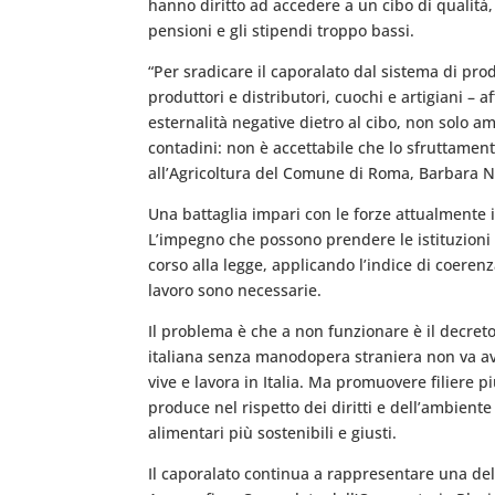
hanno diritto ad accedere a un cibo di qualità, 
pensioni e gli stipendi troppo bassi.
“Per sradicare il caporalato dal sistema di pro
produttori e distributori, cuochi e artigiani – 
esternalità negative dietro al cibo, non solo am
contadini: non è accettabile che lo sfruttamen
all’Agricoltura del Comune di Roma, Barbara N
Una battaglia impari con le forze attualmente 
L’impegno che possono prendere le istituzioni è
corso alla legge, applicando l’indice di coere
lavoro sono necessarie.
Il problema è che a non funzionare è il decreto 
italiana senza manodopera straniera non va av
vive e lavora in Italia. Ma promuovere filiere
produce nel rispetto dei diritti e dell’ambient
alimentari più sostenibili e giusti.
Il caporalato continua a rappresentare una dell