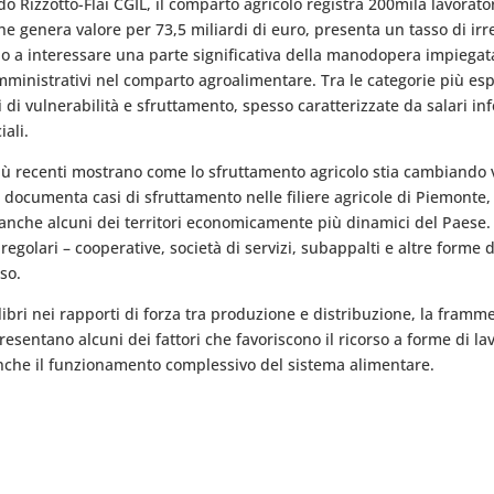
 Rizzotto-Flai CGIL, il comparto agricolo registra 200mila lavoratori
che genera valore per 73,5 miliardi di euro, presenta un tasso di irr
ino a interessare una parte significativa della manodopera impiega
amministrativi nel comparto agroalimentare. Tra le categorie più esp
ni di vulnerabilità e sfruttamento, spesso caratterizzate da salari infe
iali.
ù recenti mostrano come lo sfruttamento agricolo stia cambiando vol
!, documenta casi di sfruttamento nelle filiere agricole di Piemonte
nche alcuni dei territori economicamente più dinamici del Paese. I
egolari – cooperative, società di servizi, subappalti e altre forme
so.
uilibri nei rapporti di forza tra produzione e distribuzione, la fram
entano alcuni dei fattori che favoriscono il ricorso a forme di lav
 anche il funzionamento complessivo del sistema alimentare.