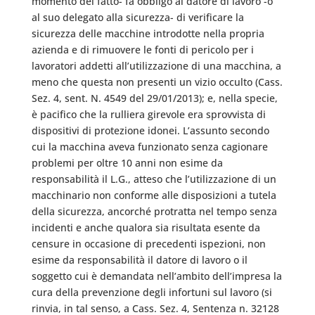
momento del fatto- fa obbligo al datore di lavoro -o
al suo delegato alla sicurezza- di verificare la
sicurezza delle macchine introdotte nella propria
azienda e di rimuovere le fonti di pericolo per i
lavoratori addetti all’utilizzazione di una macchina, a
meno che questa non presenti un vizio occulto (Cass.
Sez. 4, sent. N. 4549 del 29/01/2013); e, nella specie,
è pacifico che la rulliera girevole era sprovvista di
dispositivi di protezione idonei. L’assunto secondo
cui la macchina aveva funzionato senza cagionare
problemi per oltre 10 anni non esime da
responsabilità il L.G., atteso che l’utilizzazione di un
macchinario non conforme alle disposizioni a tutela
della sicurezza, ancorché protratta nel tempo senza
incidenti e anche qualora sia risultata esente da
censure in occasione di precedenti ispezioni, non
esime da responsabilità il datore di lavoro o il
soggetto cui è demandata nell’ambito dell’impresa la
cura della prevenzione degli infortuni sul lavoro (si
rinvia, in tal senso, a Cass. Sez. 4, Sentenza n. 32128