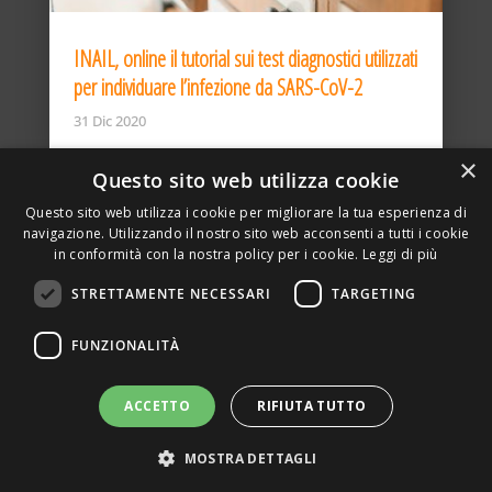
INAIL, online il tutorial sui test diagnostici utilizzati
per individuare l’infezione da SARS-CoV-2
31 Dic 2020
×
Questo sito web utilizza cookie
Questo sito web utilizza i cookie per migliorare la tua esperienza di
navigazione. Utilizzando il nostro sito web acconsenti a tutti i cookie
in conformità con la nostra policy per i cookie.
Leggi di più
STRETTAMENTE NECESSARI
TARGETING
ASSOCIAZIONE AMBIENTE E LAVORO – VIA PRIVATA
FUNZIONALITÀ
DELLA TORRE, 15 – 20127 – MILANO – P. IVA
00923870968 – CF: 08748400150 –
PRIVACY
SITO REALIZZATO DA GRAFICAEFOTO WEB AGENCY –
ACCETTO
RIFIUTA TUTTO
PARTNER SINTEL
MOSTRA DETTAGLI