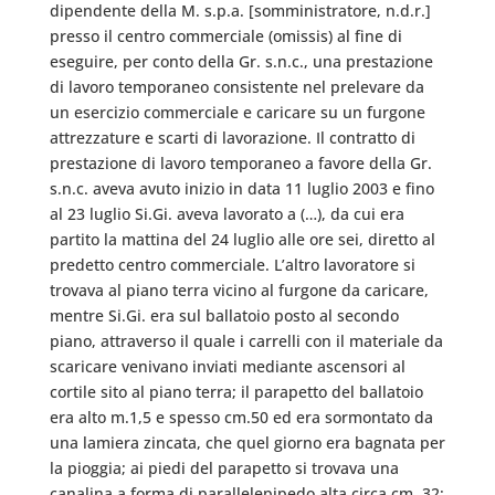
dipendente della M. s.p.a. [somministratore, n.d.r.]
presso il centro commerciale (omissis) al fine di
eseguire, per conto della Gr. s.n.c., una prestazione
di lavoro temporaneo consistente nel prelevare da
un esercizio commerciale e caricare su un furgone
attrezzature e scarti di lavorazione. Il contratto di
prestazione di lavoro temporaneo a favore della Gr.
s.n.c. aveva avuto inizio in data 11 luglio 2003 e fino
al 23 luglio Si.Gi. aveva lavorato a (…), da cui era
partito la mattina del 24 luglio alle ore sei, diretto al
predetto centro commerciale. L’altro lavoratore si
trovava al piano terra vicino al furgone da caricare,
mentre Si.Gi. era sul ballatoio posto al secondo
piano, attraverso il quale i carrelli con il materiale da
scaricare venivano inviati mediante ascensori al
cortile sito al piano terra; il parapetto del ballatoio
era alto m.1,5 e spesso cm.50 ed era sormontato da
una lamiera zincata, che quel giorno era bagnata per
la pioggia; ai piedi del parapetto si trovava una
canalina a forma di parallelepipedo alta circa cm. 32;