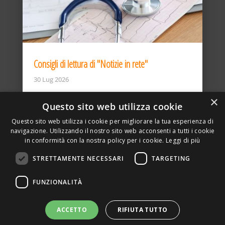
Consigli di lettura di "Notizie in rete"
30 Lug 2026
×
Questo sito web utilizza cookie
Questo sito web utilizza i cookie per migliorare la tua esperienza di
navigazione. Utilizzando il nostro sito web acconsenti a tutti i cookie
in conformità con la nostra policy per i cookie.
Leggi di più
STRETTAMENTE NECESSARI
TARGETING
ASSOCIAZIONE AMBIENTE E LAVORO – VIA PRIVATA
FUNZIONALITÀ
DELLA TORRE, 15 – 20127 – MILANO – P. IVA
00923870968 – CF: 08748400150 –
PRIVACY
SITO REALIZZATO DA GRAFICAEFOTO WEB AGENCY –
ACCETTO
RIFIUTA TUTTO
PARTNER SINTEL