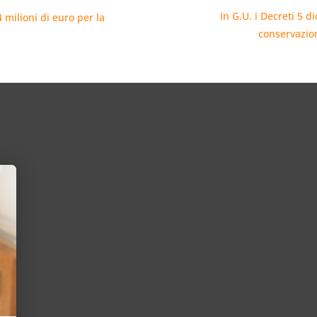
In G.U. i Decreti 5 
4 milioni di euro per la
conservazion