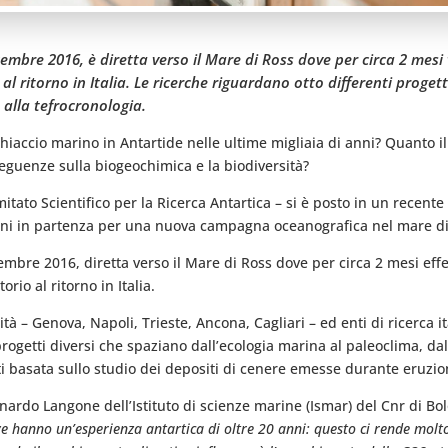
cembre 2016, è diretta verso il Mare di Ross dove per circa 2 mesi
l ritorno in Italia. Le ricerche riguardano otto differenti proget
 alla tefrocronologia.
hiaccio marino in Antartide nelle ultime migliaia di anni? Quanto
eguenze sulla biogeochimica e la biodiversità?
tato Scientifico per la Ricerca Antartica – si è posto in un recente
iani in partenza per una nuova campagna oceanografica nel mare di R
cembre 2016, diretta verso il Mare di Ross dove per circa 2 mesi ef
rio al ritorno in Italia.
ità – Genova, Napoli, Trieste, Ancona, Cagliari – ed enti di ricerca it
ogetti diversi che spaziano dall’ecologia marina al paleoclima, dall
ti basata sullo studio dei depositi di cenere emesse durante eruzio
onardo Langone dell’Istituto di scienze marine (Ismar) del Cnr di B
e hanno un’esperienza antartica di oltre 20 anni: questo ci rende molto