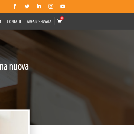
0
M
CONTATTI
AREA RISERVATA
 una nuova