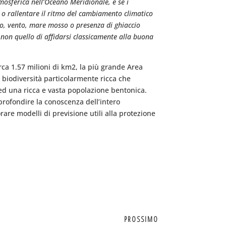
osferica nell’Oceano Meridionale, e se i
 o rallentare il ritmo del cambiamento climatico
do, vento, mare mosso o presenza di ghiaccio
e non quello di affidarsi classicamente alla buona
rca 1.57 milioni di km2, la più grande Area
a biodiversità particolarmente ricca che
l ed una ricca e vasta popolazione bentonica.
pprofondire la conoscenza dell’intero
are modelli di previsione utili alla protezione
PROSSIMO