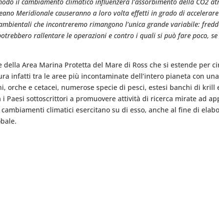
odo il cambiamento climatico influenzerà l’assorbimento della CO2 atm
eano Meridionale causeranno a loro volta effetti in grado di accelerare
 ambientali che incontreremo rimangono l’unica grande variabile: fred
potrebbero rallentare le operazioni e contro i quali si può fare poco, s
e della Area Marina Protetta del Mare di Ross che si estende per ci
ra infatti tra le aree più incontaminate dell’intero pianeta con un
ni, orche e cetacei, numerose specie di pesci, estesi banchi di kril
 i Paesi sottoscrittori a promuovere attività di ricerca mirate ad a
 cambiamenti climatici esercitano su di esso, anche al fine di elabor
obale.