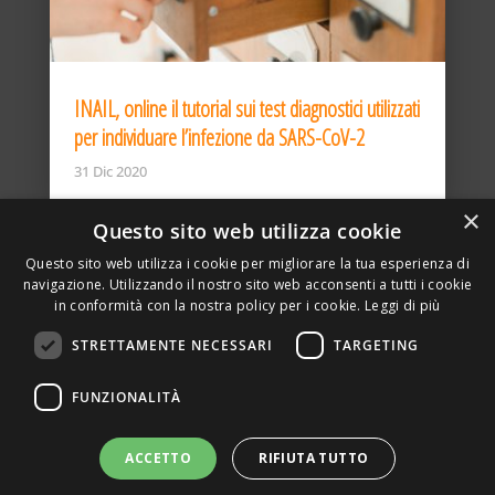
INAIL, online il tutorial sui test diagnostici utilizzati
per individuare l’infezione da SARS-CoV-2
31 Dic 2020
×
Questo sito web utilizza cookie
Questo sito web utilizza i cookie per migliorare la tua esperienza di
navigazione. Utilizzando il nostro sito web acconsenti a tutti i cookie
in conformità con la nostra policy per i cookie.
Leggi di più
STRETTAMENTE NECESSARI
TARGETING
ASSOCIAZIONE AMBIENTE E LAVORO – VIA PRIVATA
FUNZIONALITÀ
DELLA TORRE, 15 – 20127 – MILANO – P. IVA
00923870968 – CF: 08748400150 –
PRIVACY
SITO REALIZZATO DA GRAFICAEFOTO WEB AGENCY –
ACCETTO
RIFIUTA TUTTO
PARTNER SINTEL