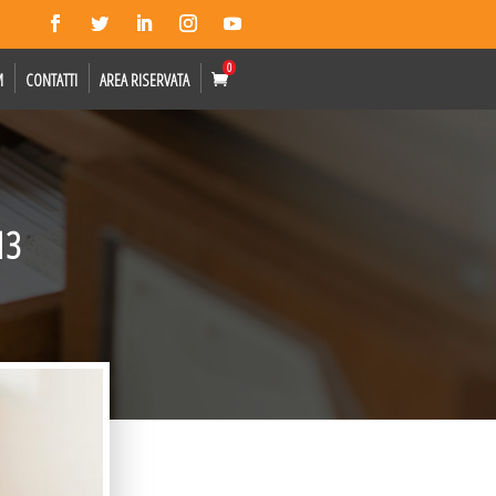
0
M
CONTATTI
AREA RISERVATA
13