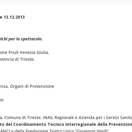
e 13.12.2013
lchi per lo spettacolo
.
one Friuli Venezia Giulia,
ovincia di Trieste,
enza, Organi di Prevenzione
te-
a, Comune di Trieste, INAIL Regionale e Azienda per i Servizi Sanitar
iato del Coordinamento Tecnico Interregionale della Prevenzio
à ANCI e della Fondazione Teatro Lirico “Giuseppe Verdi”.