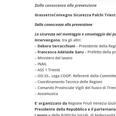
Dalla conoscenza alla prevenzione
Grassetto
Convegno Sicurezza Palchi Triest
Dalla conoscenza alla prevenzione
La sicurezza nel montaggio e smontaggio dei pa
Intervengono
, tra gli altri:
–
Debora Serracchiani
– Presidente della Regi
–
Francesca Adelaide Garu
– Prefetto della pr
– Ministero del lavoro
– INAIL
– ASS 1 Trieste
– OO.SS., Lega COOP, Referenti della Committ
– Coordinamento Tecnico delle Regioni
– Comando Provinciale Vigili del Fuoco di Tries
– Assomusica
E’ organizzato da
Regione Friuli Venezia Giuli
Presidente della Repubblica e il parternar
Lavoro
e delle Politiche Sociali, di Federsanit