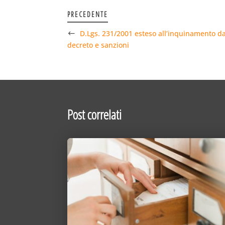
PRECEDENTE
D.Lgs. 231/2001 esteso all’inquinamento da
decreto e sanzioni
Post correlati