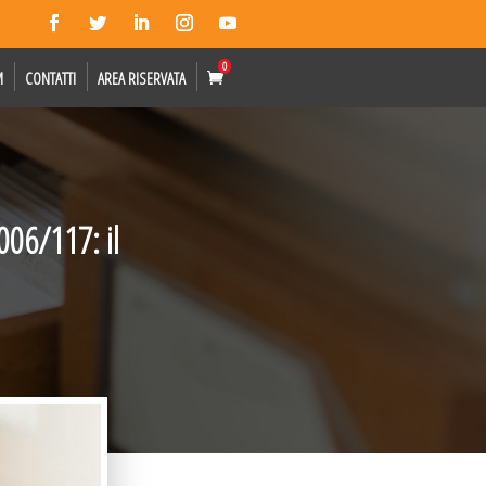
0
M
CONTATTI
AREA RISERVATA
006/117: il