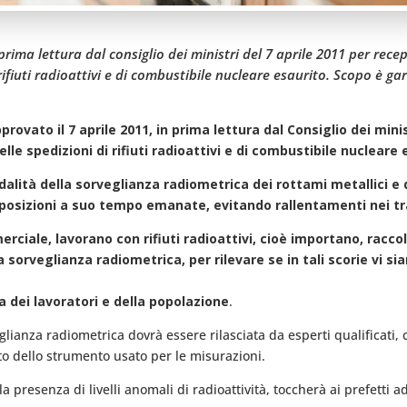
prima lettura dal consiglio dei ministri del 7 aprile 2011 per rec
 rifiuti radioattivi e di combustibile nucleare esaurito. Scopo è ga
ovato il 7 aprile 2011, in prima lettura dal Consiglio dei minis
le spedizioni di rifiuti radioattivi e di combustibile nucleare 
lità della sorveglianza radiometrica dei rottami metallici e de
isposizioni a suo tempo emanate, evitando rallentamenti nei tr
rciale, lavorano con rifiuti radioattivi, cioè importano, racc
sorveglianza radiometrica, per rilevare se in tali scorie vi sian
ia dei lavoratori e della popolazione
.
eglianza radiometrica dovrà essere rilasciata da esperti qualificati,
to dello strumento usato per le misurazioni.
 presenza di livelli anomali di radioattività, toccherà ai prefetti a