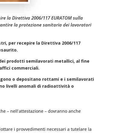
epire la Direttiva 2006/117 EURATOM sulla
rantire la protezione sanitaria dei lavoratori
tri, per recepire la Direttiva 2006/117
esaurito.
i prodotti semilavorati metallici, al fine
affici commerciali.
olgono o depositano rottami e i semilavorati
o livelli anomali di radioattività o
 che – nell’attestazione – dovranno anche
dottare i provvedimenti necessari a tutelare la