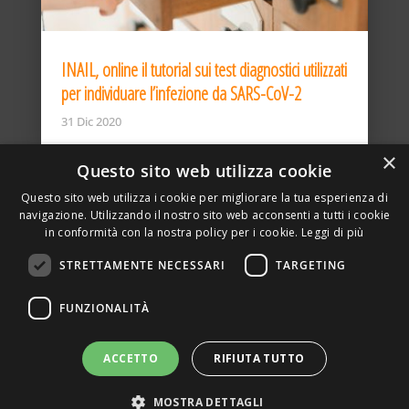
INAIL, online il tutorial sui test diagnostici utilizzati
per individuare l’infezione da SARS-CoV-2
31 Dic 2020
×
Questo sito web utilizza cookie
Questo sito web utilizza i cookie per migliorare la tua esperienza di
navigazione. Utilizzando il nostro sito web acconsenti a tutti i cookie
in conformità con la nostra policy per i cookie.
Leggi di più
STRETTAMENTE NECESSARI
TARGETING
ASSOCIAZIONE AMBIENTE E LAVORO – VIA PRIVATA
FUNZIONALITÀ
DELLA TORRE, 15 – 20127 – MILANO – P. IVA
00923870968 – CF: 08748400150 –
PRIVACY
SITO REALIZZATO DA GRAFICAEFOTO WEB AGENCY –
ACCETTO
RIFIUTA TUTTO
PARTNER SINTEL
MOSTRA DETTAGLI