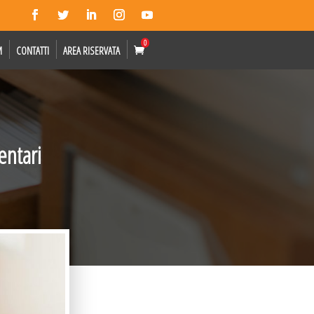
0
M
CONTATTI
AREA RISERVATA
entari