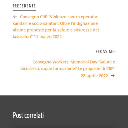
PRECEDENTE
Convegno CIIP “Violenze contro operatori
sanitari e socio-sanitari. Oltre l’indignazione
alcune proposte per la salute e sicurezza dei
lavoratori” 11 marzo 2022
PROSSIMO
Convegno Workers’ Memorial Day “Salute e
sicurezza: quale formazione? Le proposte di CIIP”
28 aprile 2022
Post correlati