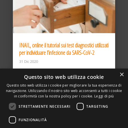
INAIL, online il tutorial sui test diagnostici utilizzati
per individuare l’infezione da SARS-CoV-2
31 Dic 2020
×
Questo sito web utilizza cookie
Questo sito web utilizza i cookie per migliorare la tua esperienza di
navigazione. Utilizzando il nostro sito web acconsenti a tutti i cookie
in conformità con la nostra policy per i cookie.
Leggi di più
STRETTAMENTE NECESSARI
TARGETING
ASSOCIAZIONE AMBIENTE E LAVORO – VIA PRIVATA
FUNZIONALITÀ
DELLA TORRE, 15 – 20127 – MILANO – P. IVA
00923870968 – CF: 08748400150 –
PRIVACY