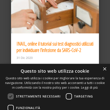
INAIL, online il tutorial sui test diagnostici utilizzati
per individuare l’infezione da SARS-CoV-2
31 Dic 2020
×
Questo sito web utilizza cookie
Questo sito web utilizza i cookie per migliorare la tua esperienza di
navigazione. Utilizzando il nostro sito web acconsenti a tutti i cookie
in conformità con la nostra policy per i cookie.
Leggi di più
STRETTAMENTE NECESSARI
TARGETING
ASSOCIAZIONE AMBIENTE E LAVORO – VIA PRIVATA
FUNZIONALITÀ
DELLA TORRE, 15 – 20127 – MILANO – P. IVA