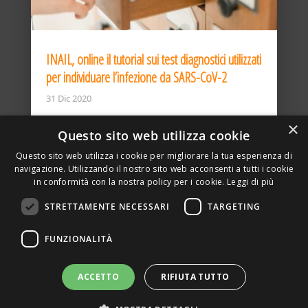
INAIL, online il tutorial sui test diagnostici utilizzati
per individuare l’infezione da SARS-CoV-2
31 Dic 2020
×
Questo sito web utilizza cookie
Questo sito web utilizza i cookie per migliorare la tua esperienza di
navigazione. Utilizzando il nostro sito web acconsenti a tutti i cookie
in conformità con la nostra policy per i cookie.
Leggi di più
STRETTAMENTE NECESSARI
TARGETING
ASSOCIAZIONE AMBIENTE E LAVORO – VIA PRIVATA
FUNZIONALITÀ
DELLA TORRE, 15 – 20127 – MILANO – P. IVA
00923870968 – CF: 08748400150 –
PRIVACY
SITO REALIZZATO DA GRAFICAEFOTO WEB AGENCY –
ACCETTO
RIFIUTA TUTTO
PARTNER SINTEL