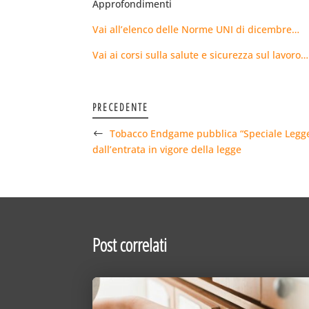
Approfondimenti
Vai all’elenco delle Norme UNI di dicembre…
Vai ai corsi sulla salute e sicurezza sul lavoro…
PRECEDENTE
Tobacco Endgame pubblica “Speciale Legge 
dall’entrata in vigore della legge
Post correlati