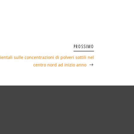
PROSSIMO
entali sulle concentrazioni di polveri sottili nel
centro nord ad inizio anno