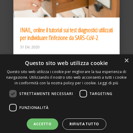
INAIL, online il tutorial sui test diagnostici utilizzati
per individuare l’infezione da SARS-CoV-2
31 Dic 2020
×
Questo sito web utilizza cookie
Questo sito web utilizza i cookie per migliorare la tua esperienza di
navigazione. Utilizzando il nostro sito web acconsenti a tutti i cookie
in conformità con la nostra policy per i cookie.
Leggi di più
STRETTAMENTE NECESSARI
TARGETING
ASSOCIAZIONE AMBIENTE E LAVORO – VIA PRIVATA
FUNZIONALITÀ
DELLA TORRE, 15 – 20127 – MILANO – P. IVA
00923870968 – CF: 08748400150 –
PRIVACY
SITO REALIZZATO DA GRAFICAEFOTO WEB AGENCY –
ACCETTO
RIFIUTA TUTTO
PARTNER SINTEL