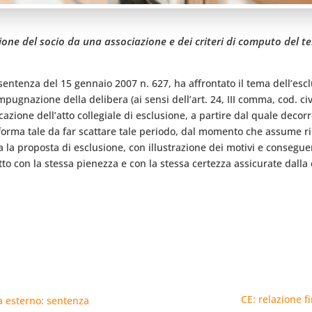
ione del socio da una associazione e dei criteri di computo del t
a sentenza del 15 gennaio 2007 n. 627, ha affrontato il tema dell’es
mpugnazione della delibera (ai sensi dell’art. 24, III comma, cod. civ
icazione dell’atto collegiale di esclusione, a partire dal quale deco
a forma tale da far scattare tale periodo, dal momento che assume r
ta la proposta di esclusione, con illustrazione dei motivi e consegu
tto con la stessa pienezza e con la stessa certezza assicurate dall
CE: relazione f
a esterno: sentenza