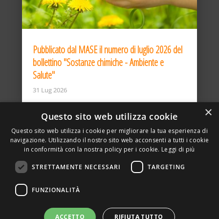
Pubblicato dal MASE il numero di luglio 2026 del
bollettino "Sostanze chimiche - Ambiente e
Salute"
31 Lug 2026
×
Questo sito web utilizza cookie
Questo sito web utilizza i cookie per migliorare la tua esperienza di
navigazione. Utilizzando il nostro sito web acconsenti a tutti i cookie
in conformità con la nostra policy per i cookie.
Leggi di più
STRETTAMENTE NECESSARI
TARGETING
ASSOCIAZIONE AMBIENTE E LAVORO – VIA PRIVATA
FUNZIONALITÀ
DELLA TORRE, 15 – 20127 – MILANO – P. IVA
00923870968 – CF: 08748400150 –
PRIVACY
SITO REALIZZATO DA GRAFICAEFOTO WEB AGENCY –
ACCETTO
RIFIUTA TUTTO