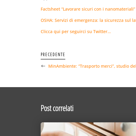
Factsheet “Lavorare sicuri con i nanomateriali”
OSHA: Servizi di emergenza: la sicurezza sul lav
Clicca qui per seguirci su Twitter…
PRECEDENTE
MinAmbiente: “Trasporto merci”, studio del
Post correlati