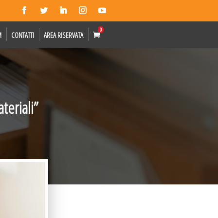
0
M
CONTATTI
AREA RISERVATA
teriali”