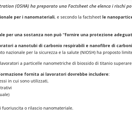
ration (OSHA) ha preparato una Factsheet che elenca i rischi po
sionale per i nanomateriali
, e secondo la factsheet
le nanopartice
nale per una sostanza non può “fornire una protezione adeguat
ratori a nanotubi di carbonio respirabili e nanofibre di carb
ituto nazionale per la sicurezza e la salute (NIOSH) ha proposto lim
lavoratori a particelle nanometriche di biossido di titanio supera
ormazione fornita ai lavoratori dovrebbe includere
:
si in cui sono utilizzati,
trativi
duale)
 fuoriuscita o rilascio nanomateriale.