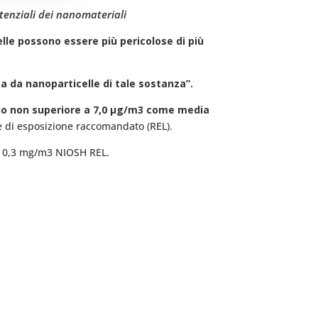
tenziali dei nanomateriali
lle possono essere più pericolose di più
a da nanoparticelle di tale sostanza”.
onio non superiore a 7,0 μg/m3 come media
ite di esposizione raccomandato (REL).
re 0,3 mg/m3 NIOSH REL.