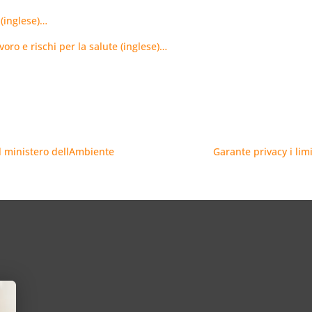
 (inglese)…
oro e rischi per la salute (inglese)…
 ministero dellAmbiente
Garante privacy i limi