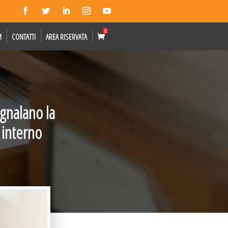
0
M
CONTATTI
AREA RISERVATA
gnalano la
 interno