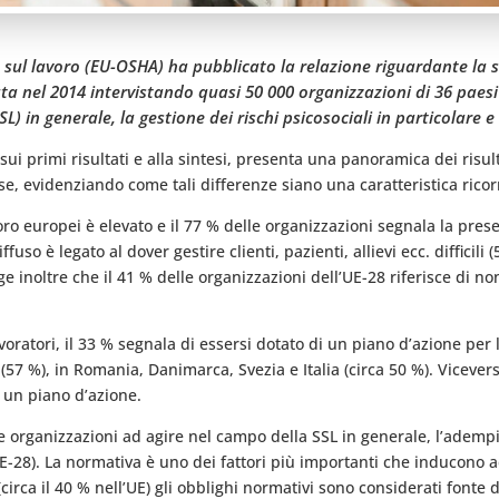
e sul lavoro (EU-OSHA) ha pubblicato la relazione riguardante la
ta nel 2014 intervistando quasi 50 000 organizzazioni di 36 paesi 
SL) in generale, la gestione dei rischi psicosociali in particolare e
sui primi risultati e alla sintesi, presenta una panoramica dei risul
e, evidenziando come tali differenze siano una caratteristica ricorr
lavoro europei è elevato e il 77 % delle organizzazioni segnala la pre
iffuso è legato al dover gestire clienti, pazienti, allievi ecc. difficil
 inoltre che il 41 % delle organizzazioni dell’UE-28 riferisce di no
voratori, il 33 % segnala di essersi dotato di un piano d’azione per 
 (57 %), in Romania, Danimarca, Svezia e Italia (circa 50 %). Viceve
 un piano d’azione.
 organizzazioni ad agire nel campo della SSL in generale, l’adempi
E-28). La normativa è uno dei fattori più importanti che inducono ad 
irca il 40 % nell’UE) gli obblighi normativi sono considerati fonte d