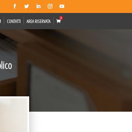
0
M
CONTATTI
AREA RISERVATA
lico