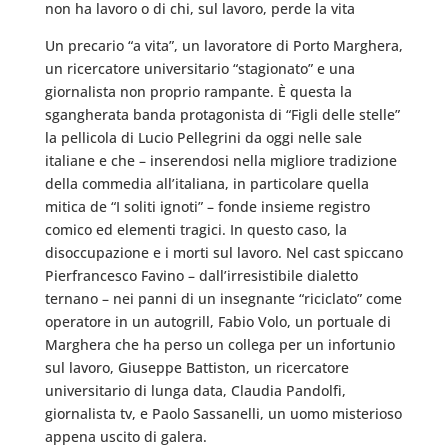
non ha lavoro o di chi, sul lavoro, perde la vita
Un precario “a vita”, un lavoratore di Porto Marghera,
un ricercatore universitario “stagionato” e una
giornalista non proprio rampante. È questa la
sgangherata banda protagonista di “Figli delle stelle”
la pellicola di Lucio Pellegrini da oggi nelle sale
italiane e che – inserendosi nella migliore tradizione
della commedia all’italiana, in particolare quella
mitica de “I soliti ignoti” – fonde insieme registro
comico ed elementi tragici. In questo caso, la
disoccupazione e i morti sul lavoro. Nel cast spiccano
Pierfrancesco Favino – dall’irresistibile dialetto
ternano – nei panni di un insegnante “riciclato” come
operatore in un autogrill, Fabio Volo, un portuale di
Marghera che ha perso un collega per un infortunio
sul lavoro, Giuseppe Battiston, un ricercatore
universitario di lunga data, Claudia Pandolfi,
giornalista tv, e Paolo Sassanelli, un uomo misterioso
appena uscito di galera.