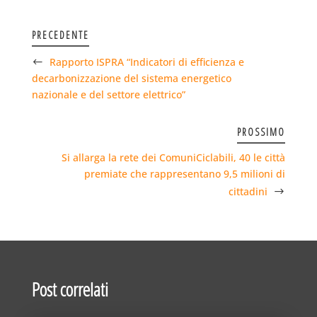
PRECEDENTE
Rapporto ISPRA “Indicatori di efficienza e
decarbonizzazione del sistema energetico
nazionale e del settore elettrico”
PROSSIMO
Si allarga la rete dei ComuniCiclabili, 40 le città
premiate che rappresentano 9,5 milioni di
cittadini
Post correlati