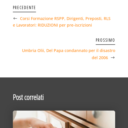
PRECEDENTE
Corsi Formazione RSPP, Dirigenti, Preposti, RLS
e Lavoratori: RIDUZIONI per pre-iscrizioni
PROSSIMO
Umbria Olii, Del Papa condannato per il disastro
del 2006
Post correlati