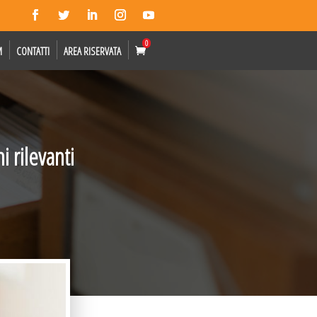
0
M
CONTATTI
AREA RISERVATA
 rilevanti