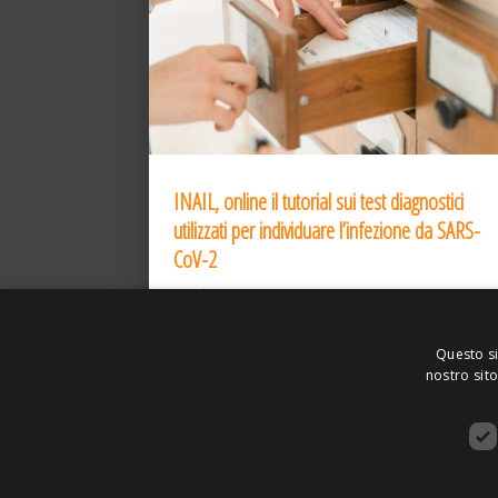
INAIL, online il tutorial sui test diagnostici
utilizzati per individuare l’infezione da SARS-
CoV-2
31 Dic 2020
Questo si
nostro sito
ASSOCIAZIONE AMBIENTE E LAVORO – VI