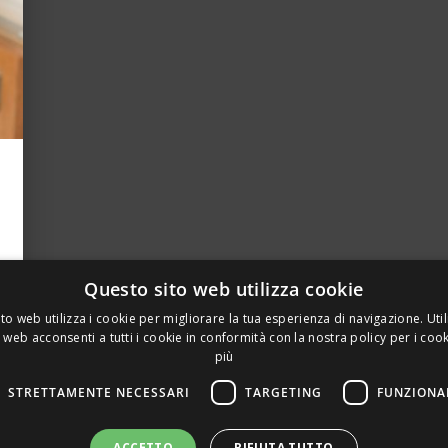
Questo sito web utilizza cookie
to web utilizza i cookie per migliorare la tua esperienza di navigazione. Util
 web acconsenti a tutti i cookie in conformità con la nostra policy per i coo
più
STRETTAMENTE NECESSARI
TARGETING
FUNZIONA
A PRIVATA DELLA TORRE, 15 – 20127 – MILANO – P. IVA 00
ACCETTO
RIFIUTA TUTTO