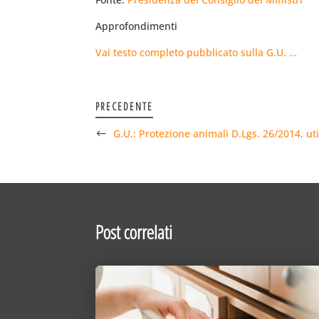
Approfondimenti
Vai testo completo pubblicato sulla G.U. …
PRECEDENTE
G.U.: Protezione animali D.Lgs. 26/2014, utili
Post correlati