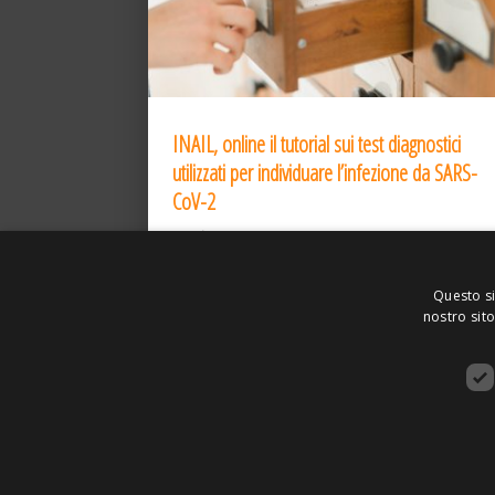
INAIL, online il tutorial sui test diagnostici
utilizzati per individuare l’infezione da SARS-
CoV-2
31 Dic 2020
Questo si
nostro sito
ASSOCIAZIONE AMBIENTE E LAVORO – VI
SITO