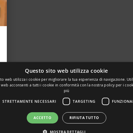
Questo sito web utilizza cookie
to web utilizza i cookie per migliorare la tua esperienza di navigazione. Util
 web acconsenti a tutti i cookie in conformità con la nostra policy per i coo
più
STRETTAMENTE NECESSARI
TARGETING
FUNZIONA
A PRIVATA DELLA TORRE, 15 – 20127 – MILANO – P. IVA 00
ACCETTO
RIFIUTA TUTTO
 REALIZZATO DA GRAFICAEFOTO WEB AGENCY – PARTNER S
MOSTRA DETTAGLI