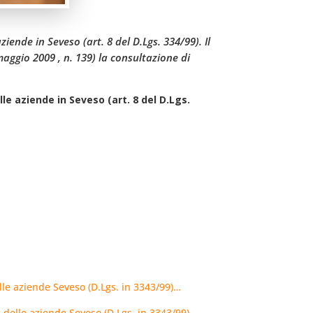
iende in Seveso (art. 8 del D.Lgs. 334/99). Il
aggio 2009 , n. 139) la consultazione di
le aziende in Seveso (art. 8 del D.Lgs.
lle aziende Seveso (D.Lgs. in 3343/99)…
 delle aziende Seveso (D.Lgs. in 3343/99)…