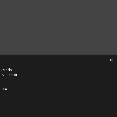
×
izzando il
kie.
Leggi di
LITÀ
923870968 – CF: 08748400150 –
PRIVACY
INTEL