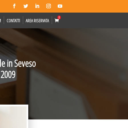
0
M
CONTATTI
AREA RISERVATA
de in Seveso
e 2009