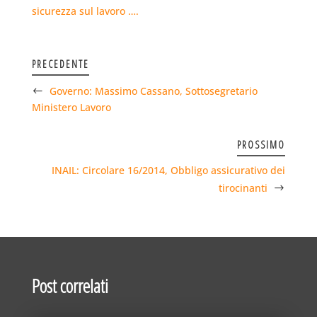
sicurezza sul lavoro ….
PRECEDENTE
Governo: Massimo Cassano, Sottosegretario
Ministero Lavoro
PROSSIMO
INAIL: Circolare 16/2014, Obbligo assicurativo dei
tirocinanti
Post correlati