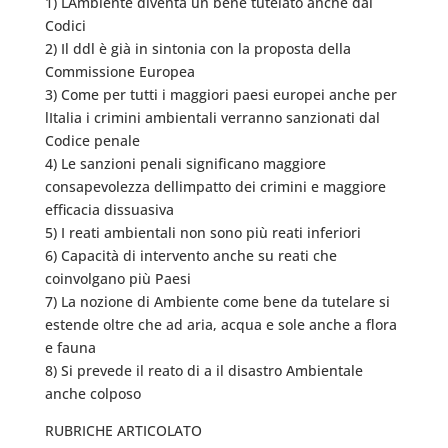
1) LAmbiente diventa un bene tutelato anche dai
Codici
2) Il ddl è già in sintonia con la proposta della
Commissione Europea
3) Come per tutti i maggiori paesi europei anche per
lItalia i crimini ambientali verranno sanzionati dal
Codice penale
4) Le sanzioni penali significano maggiore
consapevolezza dellimpatto dei crimini e maggiore
efficacia dissuasiva
5) I reati ambientali non sono più reati inferiori
6) Capacità di intervento anche su reati che
coinvolgano più Paesi
7) La nozione di Ambiente come bene da tutelare si
estende oltre che ad aria, acqua e sole anche a flora
e fauna
8) Si prevede il reato di a il disastro Ambientale
anche colposo
RUBRICHE ARTICOLATO