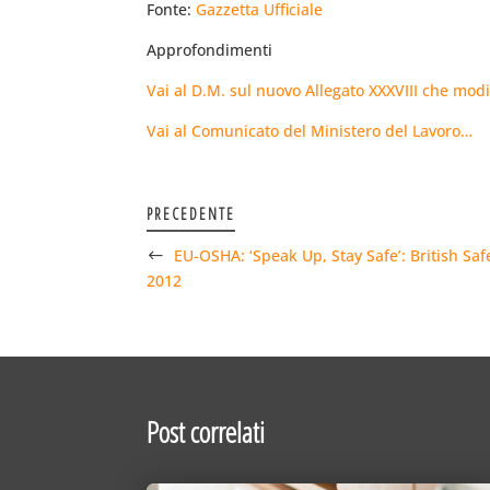
Fonte:
Gazzetta Ufficiale
Approfondimenti
Vai al D.M. sul nuovo Allegato XXXVIII che modif
Vai al Comunicato del Ministero del Lavoro…
PRECEDENTE
EU-OSHA: ‘Speak Up, Stay Safe’: British S
2012
Post correlati