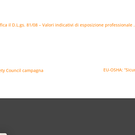
ica il D.L.gs. 81/08 – Valori indicativi di esposizione professionale 
EU-OSHA: “Sicure
afety Council campagna