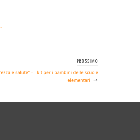
…
PROSSIMO
zza e salute” – I kit per i bambini delle scuole
elementari