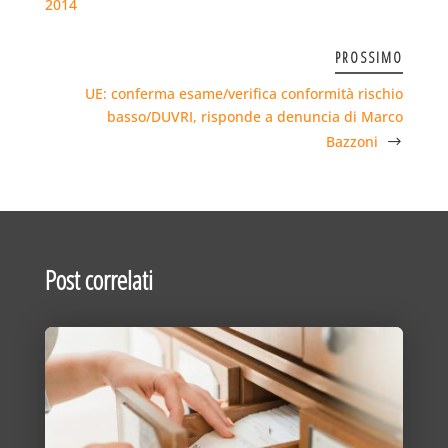
2014
PROSSIMO
UE: conferma esame/verifica conformità rischio
basso/DUVRI, risponde a denuncia di Marco
Bazzoni
Post correlati