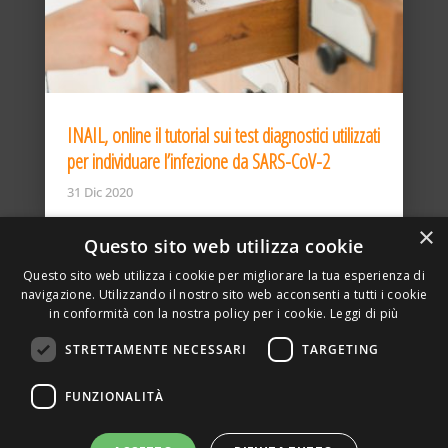
INAIL, online il tutorial sui test diagnostici utilizzati
per individuare l’infezione da SARS-CoV-2
31 Dic 2020
×
Questo sito web utilizza cookie
Questo sito web utilizza i cookie per migliorare la tua esperienza di
navigazione. Utilizzando il nostro sito web acconsenti a tutti i cookie
in conformità con la nostra policy per i cookie.
Leggi di più
STRETTAMENTE NECESSARI
TARGETING
ASSOCIAZIONE AMBIENTE E LAVORO – VIA PRIVATA
FUNZIONALITÀ
DELLA TORRE, 15 – 20127 – MILANO – P. IVA
00923870968 – CF: 08748400150 –
PRIVACY
SITO REALIZZATO DA GRAFICAEFOTO WEB AGENCY –