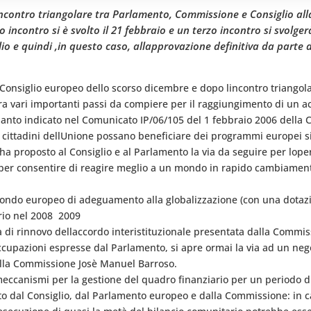
ncontro triangolare tra Parlamento, Commissione e Consiglio alla 
o incontro si è svolto il 21 febbraio e un terzo incontro si svolge
glio e quindi ,in questo caso, allapprovazione definitiva da par
 Consiglio europeo dello scorso dicembre e dopo lincontro triango
vari importanti passi da compiere per il raggiungimento di un accord
quanto indicato nel Comunicato IP/06/105 del 1 febbraio 2006 della
 cittadini dellUnione possano beneficiare dei programmi europei si
ha proposto al Consiglio e al Parlamento la via da seguire per lope
i per consentire di reagire meglio a un mondo in rapido cambiament
 Fondo europeo di adeguamento alla globalizzazione (con una dotazio
io nel 2008  2009
 di rinnovo dellaccordo interistituzionale presentata dalla Commis
cupazioni espresse dal Parlamento, si apre ormai la via ad un nego
lla Commissione Josè Manuel Barroso.
 meccanismi per la gestione del quadro finanziario per un periodo d
to dal Consiglio, dal Parlamento europeo e dalla Commissione: in c