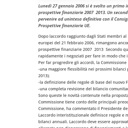
Lunedì 27 gennaio 2006 si è svolto un primo i
prospettive finanziarie 2007  2013. Un second
pervenire ad unintesa definitiva con il Consi
Prospettive finanziarie UE.
Dopo laccordo raggiunto dagli Stati membri al
europei del 21 febbraio 2006, rimangono ancora 
prospettive finanziarie 2007  2013  Secondo 
rapidamente i negoziati per fare in modo che i
Per far progredire gli accordi, la Commissione 
-una maggiore flessibilità nei prossimi bilanc
2013);
-la definizione delle regole di base del nuovo
-una completa revisione del bilancio comunitar
Sono queste le novità contenute nella proposta
Commissione tiene conto delle principali preoc
Commissione, ha commentato il Presidente de
Laccordo interistituzionale definisce regole e
bilanci annuali. Laccordo deve essere approva