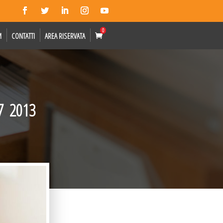
0
M
CONTATTI
AREA RISERVATA
  2013