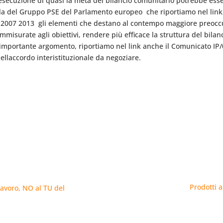
esecuzione di quasi la metà del bilancio comunitario potrebbe esse
la del Gruppo PSE del Parlamento europeo  che riportiamo nel link,
el 2007 2013  gli elementi che destano al contempo maggiore preo
mmisurate agli obiettivi, rendere più efficace la struttura del bilan
importante argomento, riportiamo nel link anche il Comunicato IP
llaccordo interistituzionale da negoziare.
Prodotti a
avoro, NO al TU del