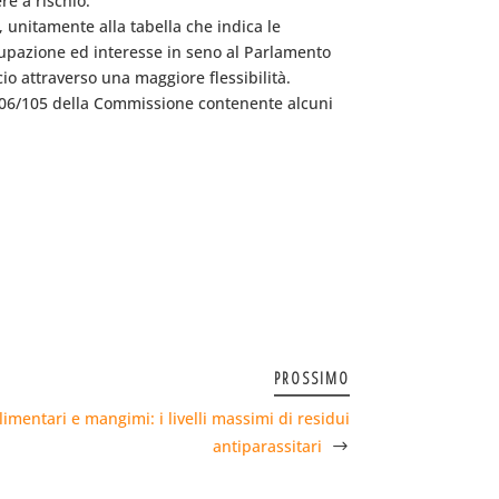
re a rischio.
 unitamente alla tabella che indica le
ccupazione ed interesse in seno al Parlamento
cio attraverso una maggiore flessibilità.
/06/105 della Commissione contenente alcuni
PROSSIMO
limentari e mangimi: i livelli massimi di residui
antiparassitari