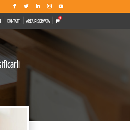
0
M
CONTATTI
AREA RISERVATA
ificarli