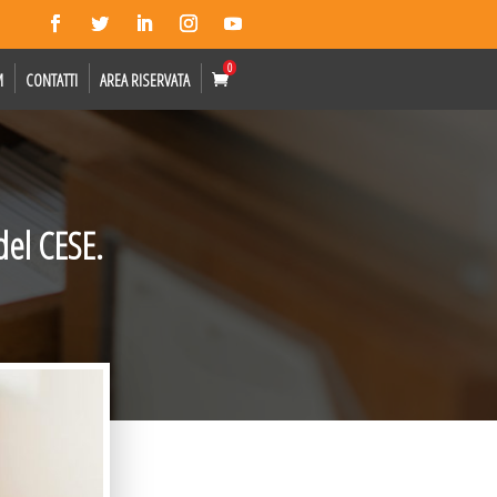
0
M
CONTATTI
AREA RISERVATA
del CESE.