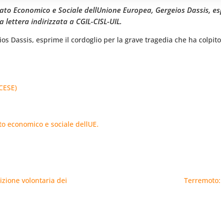
ato Economico e Sociale dellUnione Europea, Gergeios Dassis, esp
 lettera indirizzata a CGIL-CISL-UIL.
ios Dassis, esprime il cordoglio per la grave tragedia che ha colpit
CESE)
to economico e sociale dellUE.
rizione volontaria dei
Terremoto: 